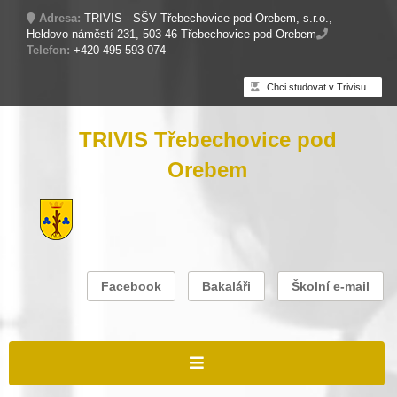
Adresa:
TRIVIS - SŠV Třebechovice pod Orebem, s.r.o.,
Heldovo náměstí 231, 503 46 Třebechovice pod Orebem
Telefon:
+420 495 593 074
Chci studovat v Trivisu
TRIVIS Třebechovice pod
Orebem
Facebook
Bakaláři
Školní e-mail