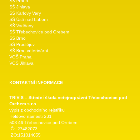
SŠ Praha
SŠ Jihlava
SŠ Karlovy Vary
SŠ Ústí nad Labem
SŠ Vodňany
SŠ Třebechovice pod Orebem
SŠ Brno
SŠ Prostějov
SŠ Brno veterinární
VOŠ Praha
VOŠ Jihlava
KONTAKTNÍ INFORMACE
TRIVIS – Střední škola veřejnoprávní Třebechovice pod
Orebem s.r.o.
výpis z obchodního rejstříku
Heldovo náměstí 231
503 46 Třebechovice pod Orebem
IČ: 27482073
IZO:151014655