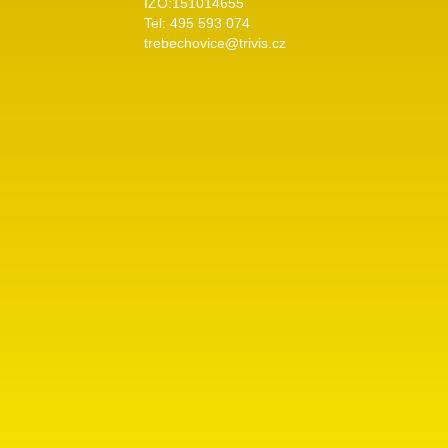
IZO:151014655
Tel: 495 593 074
trebechovice@trivis.cz