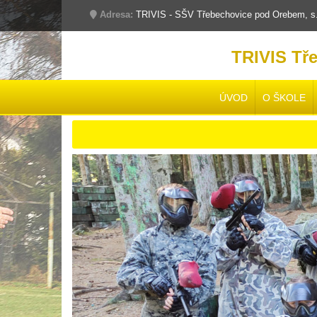
Adresa:
TRIVIS - SŠV Třebechovice pod Orebem, s.r
TRIVIS Tř
ÚVOD
O ŠKOLE