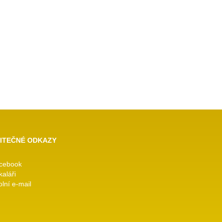
ITEČNÉ ODKAZY
cebook
kaláři
lní e-mail