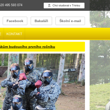
20 495 593 074
Chci studovat v Trivisu
Facebook
Bakaláři
Školní e-mail
E
KONTAKT
ího prvního ročníku