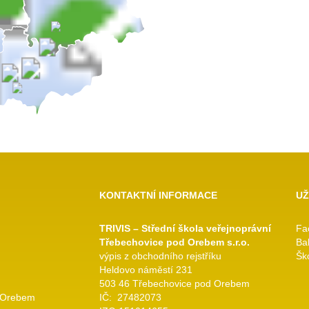
KONTAKTNÍ INFORMACE
UŽ
TRIVIS – Střední škola veřejnoprávní
Fa
Třebechovice pod Orebem s.r.o.
Ba
výpis z obchodního rejstříku
Ško
Heldovo náměstí 231
503 46 Třebechovice pod Orebem
 Orebem
IČ: 27482073