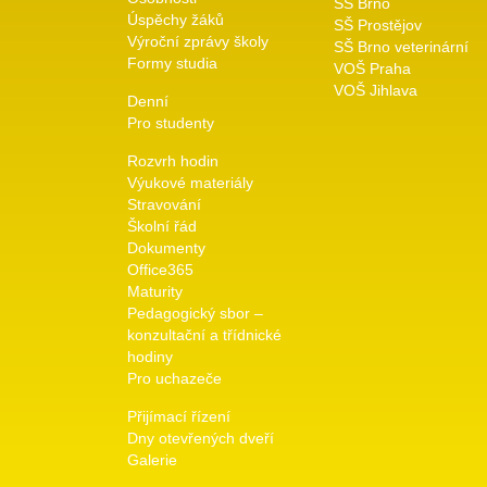
SŠ Brno
Úspěchy žáků
SŠ Prostějov
Výroční zprávy školy
SŠ Brno veterinární
Formy studia
VOŠ Praha
VOŠ Jihlava
Denní
Pro studenty
Rozvrh hodin
Výukové materiály
Stravování
Školní řád
Dokumenty
Office365
Maturity
Pedagogický sbor –
konzultační a třídnické
hodiny
Pro uchazeče
Přijímací řízení
Dny otevřených dveří
Galerie