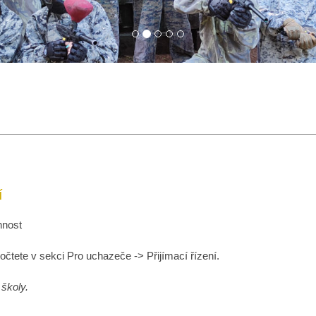
í
nnost
dočtete v sekci Pro uchazeče -> Přijímací řízení.
 školy.