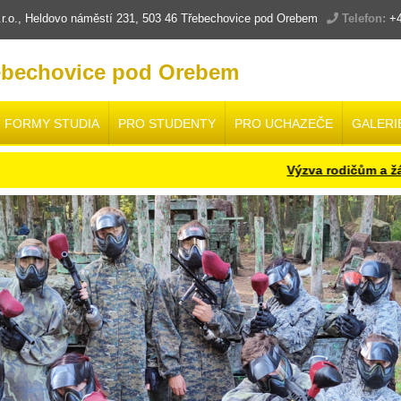
.o., Heldovo náměstí 231, 503 46 Třebechovice pod Orebem
Telefon:
+4
ebechovice pod Orebem
FORMY STUDIA
PRO STUDENTY
PRO UCHAZEČE
GALERI
Výzva rodičům a žákům budouc