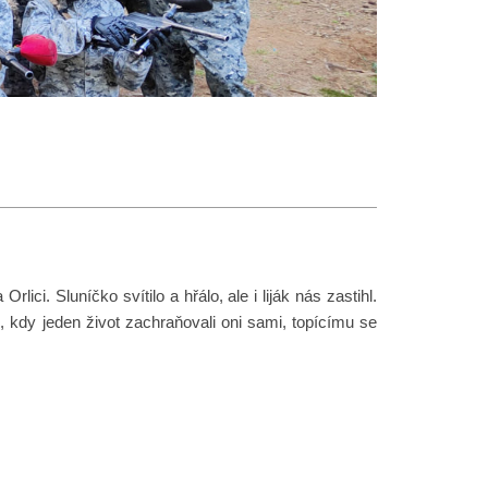
ci. Sluníčko svítilo a hřálo, ale i liják nás zastihl.
, kdy jeden život zachraňovali oni sami, topícímu se