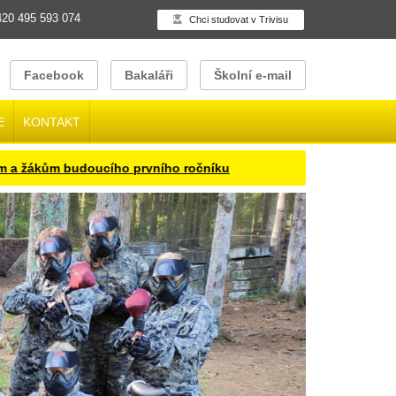
20 495 593 074
Chci studovat v Trivisu
Facebook
Bakaláři
Školní e-mail
E
KONTAKT
ákům budoucího prvního ročníku