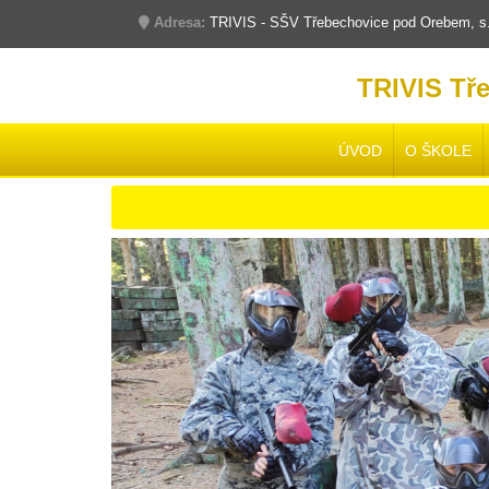
Adresa:
TRIVIS - SŠV Třebechovice pod Orebem, s.r
TRIVIS Tř
ÚVOD
O ŠKOLE