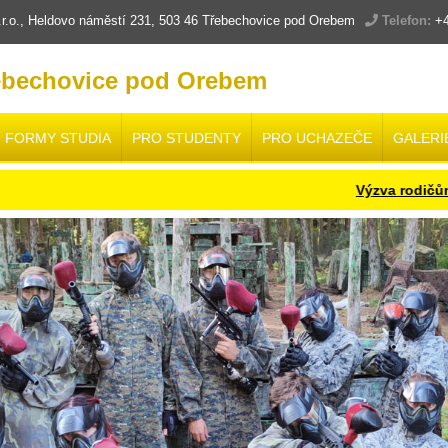
.o., Heldovo náměstí 231, 503 46 Třebechovice pod Orebem
Telefon:
+4
ebechovice pod Orebem
FORMY STUDIA
PRO STUDENTY
PRO UCHAZEČE
GALERI
Výzva rodičům a ž