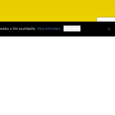
 webu s tím souhlasíte.
Více informací
.
Souhlasím
Webdesign
MK Mobiltech