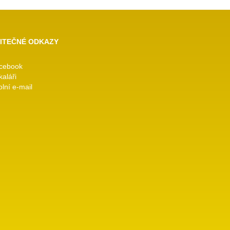
ITEČNÉ ODKAZY
cebook
kaláři
lní e-mail