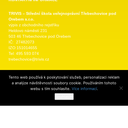
TRIVIS – Střední škola veřejnoprávní Třebechovice pod
Orebem s.r.o.
výpis z obchodního rejstříku
Heldovo náměstí 231
503 46 Třebechovice pod Orebem
IČ: 27482073
IZO:151014655
Tel: 495 593 074
trebechovice@trivis.cz
UŽITEČNÉ ODKAZY
Tento web používá k poskytování služeb, personalizaci reklam
a analýze návštěvnosti soubory cookie. Používáním tohoto
webu s tím souhlasíte.
Více informací
.
Facebook
Bakaláři
Souhlasím
Školní e-mail