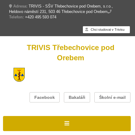
Adresa:
TRIVIS - SŠV Třebechovice pod Orebem, s.r.o.,
Heldovo náměstí 231, 503 46 Třebechovice pod Orebem
Telefon:
+420 495 593 074
Chci studovat v Trivisu
TRIVIS Třebechovice pod
Orebem
Facebook
Bakaláři
Školní e-mail