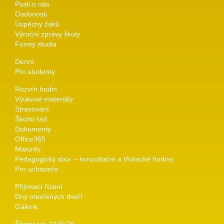
Psali o nás
Osobnosti
Úspěchy žáků
Výroční zprávy školy
Formy studia
Denní
Pro studenty
Rozvrh hodin
Výukové materiály
Stravování
Školní řád
Dokumenty
Office365
Maturity
Pedagogický sbor – konzultační a třídnické hodiny
Pro uchazeče
Přijímací řízení
Dny otevřených dveří
Galerie
Školní rok 2025/26