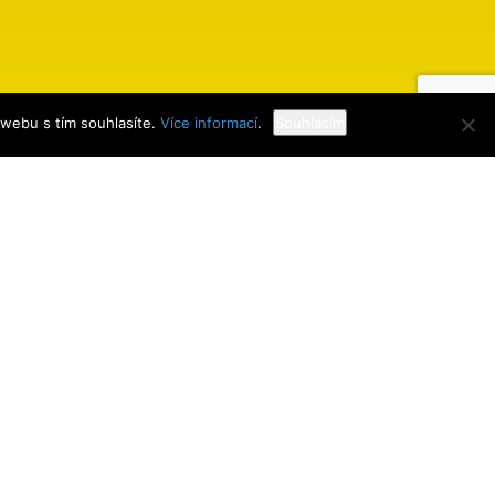
 webu s tím souhlasíte.
Více informací
.
Souhlasím
Webdesign
MK Mobiltech