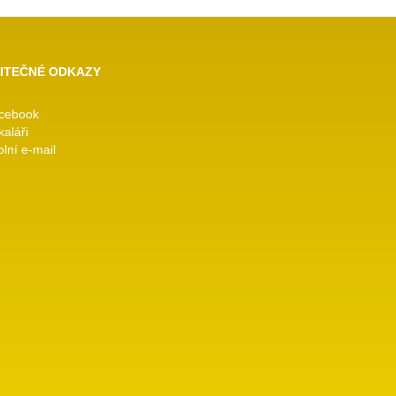
ITEČNÉ ODKAZY
cebook
kaláři
lní e-mail