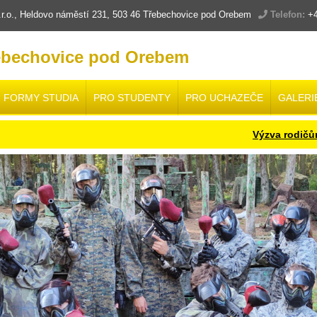
.o., Heldovo náměstí 231, 503 46 Třebechovice pod Orebem
Telefon:
+4
ebechovice pod Orebem
FORMY STUDIA
PRO STUDENTY
PRO UCHAZEČE
GALERI
Výzva rodičům a žákům b