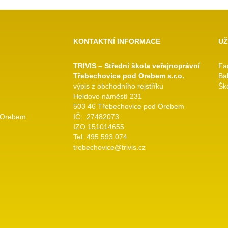
KONTAKTNÍ INFORMACE
UŽ
TRIVIS – Střední škola veřejnoprávní
Fa
Třebechovice pod Orebem s.r.o.
Ba
výpis z obchodního rejstříku
Ško
Heldovo náměstí 231
503 46 Třebechovice pod Orebem
 Orebem
IČ: 27482073
IZO:151014655
Tel: 495 593 074
trebechovice@trivis.cz