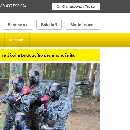
20 495 593 074
Chci studovat v Trivisu
Facebook
Bakaláři
Školní e-mail
E
KONTAKT
udoucího prvního ročníku