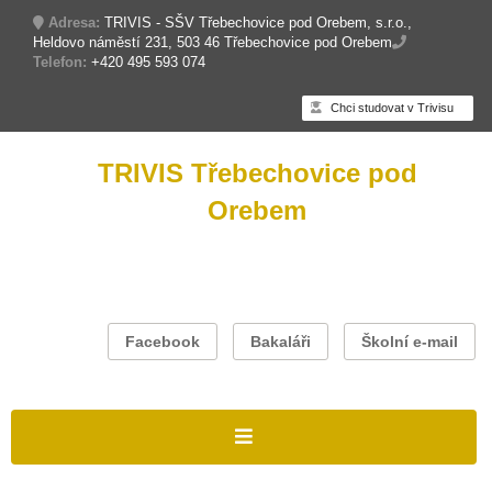
Adresa:
TRIVIS - SŠV Třebechovice pod Orebem, s.r.o.,
Heldovo náměstí 231, 503 46 Třebechovice pod Orebem
Telefon:
+420 495 593 074
Chci studovat v Trivisu
TRIVIS Třebechovice pod
Orebem
Facebook
Bakaláři
Školní e-mail