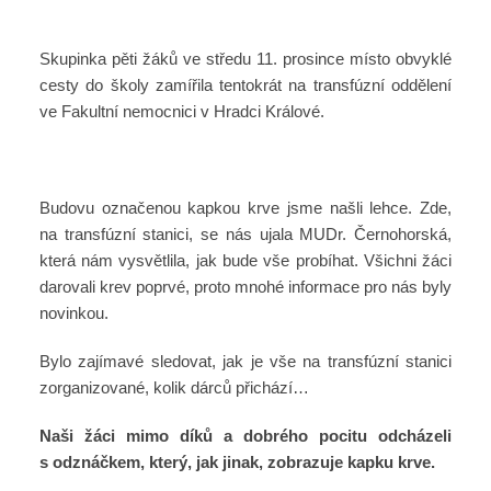
Skupinka pěti žáků ve středu 11. prosince místo obvyklé
cesty do školy zamířila tentokrát na transfúzní oddělení
ve Fakultní nemocnici v Hradci Králové.
Budovu označenou kapkou krve jsme našli lehce. Zde,
na transfúzní stanici, se nás ujala MUDr. Černohorská,
která nám vysvětlila, jak bude vše probíhat. Všichni žáci
darovali krev poprvé, proto mnohé informace pro nás byly
novinkou.
Bylo zajímavé sledovat, jak je vše na transfúzní stanici
zorganizované, kolik dárců přichází…
Naši žáci mimo díků a dobrého pocitu odcházeli
s odznáčkem, který, jak jinak, zobrazuje kapku krve.