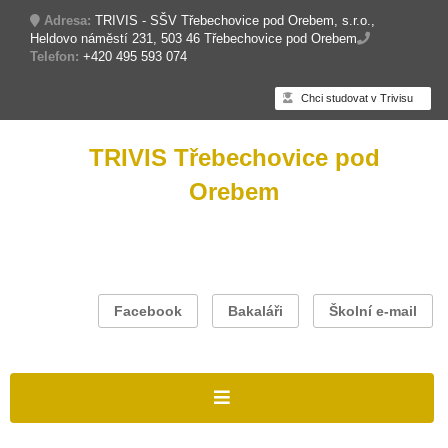
Adresa:
TRIVIS - SŠV Třebechovice pod Orebem, s.r.o.,
Heldovo náměstí 231, 503 46 Třebechovice pod Orebem
Telefon:
+420 495 593 074
Chci studovat v Trivisu
TRIVIS Třebechovice pod
Orebem
Facebook
Bakaláři
Školní e-mail