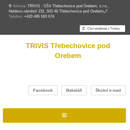
Adresa:
TRIVIS - SŠV Třebechovice pod Orebem, s.r.o.,
Heldovo náměstí 231, 503 46 Třebechovice pod Orebem
Telefon:
+420 495 593 074
Chci studovat v Trivisu
TRIVIS Třebechovice pod
Orebem
Facebook
Bakaláři
Školní e-mail