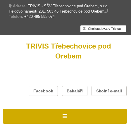
Adresa:
TRIVIS - SŠV Třebechovice pod Orebem, s.r.o.,
Heldovo náměstí 231, 503 46 Třebechovice pod Orebem
Telefon:
+420 495 593 074
Chci studovat v Trivisu
TRIVIS Třebechovice pod
Orebem
Facebook
Bakaláři
Školní e-mail