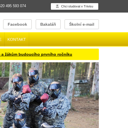
20 495 593 074
Chci studovat v Trivisu
Facebook
Bakaláři
Školní e-mail
E
KONTAKT
kům budoucího prvního ročníku