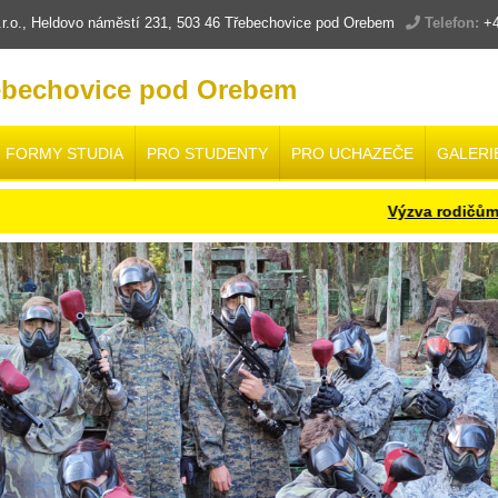
.o., Heldovo náměstí 231, 503 46 Třebechovice pod Orebem
Telefon:
+4
ebechovice pod Orebem
FORMY STUDIA
PRO STUDENTY
PRO UCHAZEČE
GALERI
Výzva rodičům a žá