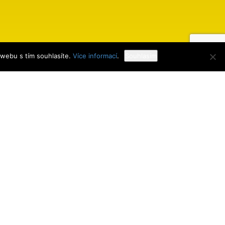
 webu s tím souhlasíte.
Více informací
.
Souhlasím
Webdesign
MK Mobiltech