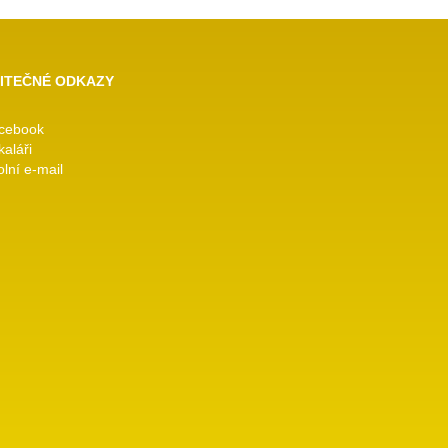
ITEČNÉ ODKAZY
cebook
kaláři
lní e-mail