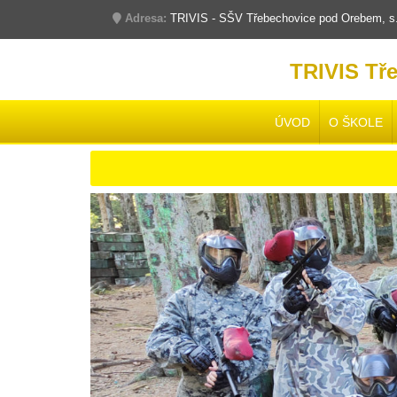
Adresa:
TRIVIS - SŠV Třebechovice pod Orebem, s.r
TRIVIS Tř
ÚVOD
O ŠKOLE