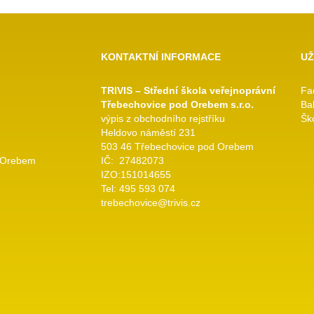
KONTAKTNÍ INFORMACE
UŽ
TRIVIS – Střední škola veřejnoprávní
Fa
Třebechovice pod Orebem s.r.o.
Ba
výpis z obchodního rejstříku
Ško
Heldovo náměstí 231
503 46 Třebechovice pod Orebem
 Orebem
IČ: 27482073
IZO:151014655
Tel: 495 593 074
trebechovice@trivis.cz