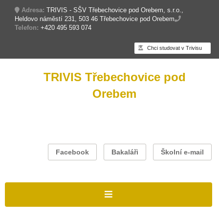
Adresa:
TRIVIS - SŠV Třebechovice pod Orebem, s.r.o.,
Heldovo náměstí 231, 503 46 Třebechovice pod Orebem
Telefon:
+420 495 593 074
Chci studovat v Trivisu
TRIVIS Třebechovice pod
Orebem
Facebook
Bakaláři
Školní e-mail