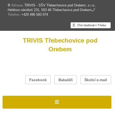
Adresa:
TRIVIS - SŠV Třebechovice pod Orebem, s.r.o.,
Heldovo náměstí 231, 503 46 Třebechovice pod Orebem
Telefon:
+420 495 593 074
Chci studovat v Trivisu
TRIVIS Třebechovice pod
Orebem
Facebook
Bakaláři
Školní e-mail