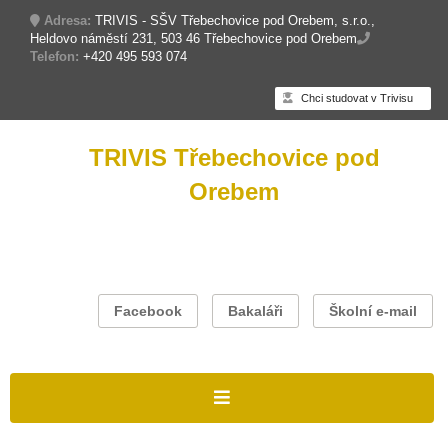
Adresa:
TRIVIS - SŠV Třebechovice pod Orebem, s.r.o.,
Heldovo náměstí 231, 503 46 Třebechovice pod Orebem
Telefon:
+420 495 593 074
Chci studovat v Trivisu
TRIVIS Třebechovice pod
Orebem
Facebook
Bakaláři
Školní e-mail