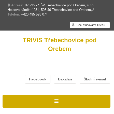
Adresa:
TRIVIS - SŠV Třebechovice pod Orebem, s.r.o.,
Heldovo náměstí 231, 503 46 Třebechovice pod Orebem
Telefon:
+420 495 593 074
Chci studovat v Trivisu
TRIVIS Třebechovice pod
Orebem
Facebook
Bakaláři
Školní e-mail