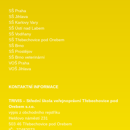
SŠ Praha
SŠ Jihlava
SŠ Karlovy Vary
SŠ Ústí nad Labem
SŠ Vodňany
SŠ Třebechovice pod Orebem
SŠ Brno
SŠ Prostějov
SŠ Brno veterinární
VOŠ Praha
VOŠ Jihlava
KONTAKTNÍ INFORMACE
TRIVIS – Střední škola veřejnoprávní Třebechovice pod
Orebem s.r.o.
výpis z obchodního rejstříku
Heldovo náměstí 231
503 46 Třebechovice pod Orebem
IČ: 27482073