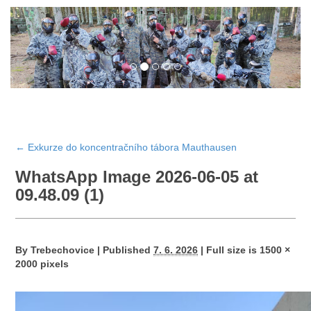
←
Exkurze do koncentračního tábora Mauthausen
WhatsApp Image 2026-06-05 at
09.48.09 (1)
By
Trebechovice
|
Published
7. 6. 2026
|
Full size is
1500 ×
2000
pixels