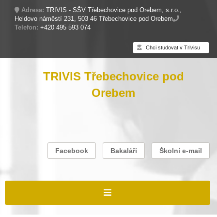
Adresa:
TRIVIS - SŠV Třebechovice pod Orebem, s.r.o.,
Heldovo náměstí 231, 503 46 Třebechovice pod Orebem
Telefon:
+420 495 593 074
Chci studovat v Trivisu
TRIVIS Třebechovice pod
Orebem
Facebook
Bakaláři
Školní e-mail