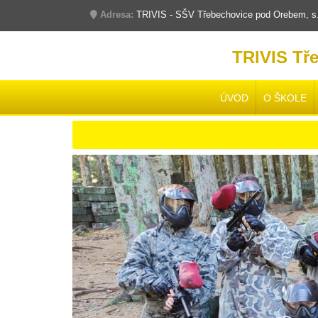
Adresa:
TRIVIS - SŠV Třebechovice pod Orebem, s.r
TRIVIS Tř
ÚVOD
O ŠKOLE