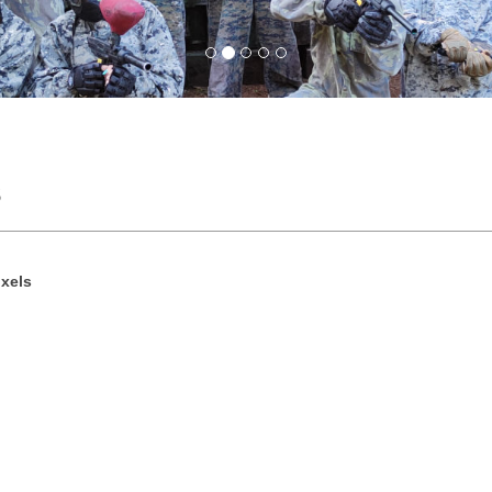
3
xels