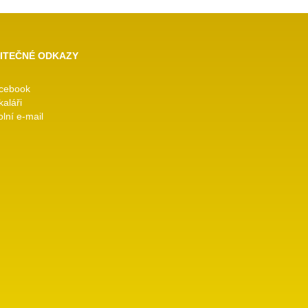
ITEČNÉ ODKAZY
cebook
kaláři
lní e-mail