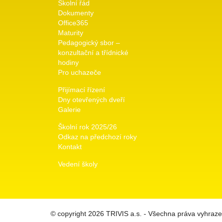
Školní řád
Dokumenty
Office365
Maturity
Pedagogický sbor –
konzultační a třídnické
hodiny
Pro uchazeče
Přijímací řízení
Dny otevřených dveří
Galerie
Školní rok 2025/26
Odkaz na předchozí roky
Kontakt
Vedení školy
© copyright 2026 TRIVIS a.s. - Všechna práva vyhraz