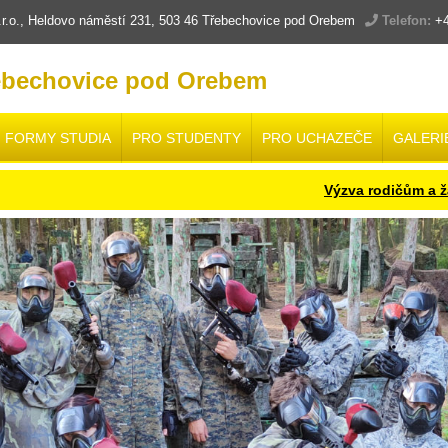
.o., Heldovo náměstí 231, 503 46 Třebechovice pod Orebem
Telefon:
+4
ebechovice pod Orebem
FORMY STUDIA
PRO STUDENTY
PRO UCHAZEČE
GALERI
Výzva rodičům a žákům budou