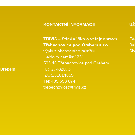
KONTAKTNÍ INFORMACE
UŽ
TRIVIS – Střední škola veřejnoprávní
Fa
Třebechovice pod Orebem s.r.o.
Ba
výpis z obchodního rejstříku
Ško
Heldovo náměstí 231
503 46 Třebechovice pod Orebem
 Orebem
IČ: 27482073
IZO:151014655
Tel: 495 593 074
trebechovice@trivis.cz