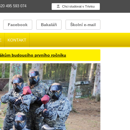
20 495 593 074
Chci studovat v Trivisu
Facebook
Bakaláři
Školní e-mail
E
KONTAKT
cího prvního ročníku