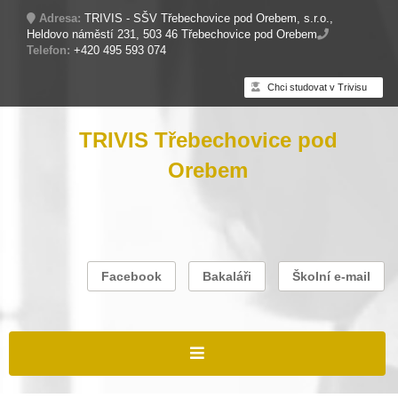
Adresa:
TRIVIS - SŠV Třebechovice pod Orebem, s.r.o.,
Heldovo náměstí 231, 503 46 Třebechovice pod Orebem
Telefon:
+420 495 593 074
Chci studovat v Trivisu
TRIVIS Třebechovice pod
Orebem
Facebook
Bakaláři
Školní e-mail