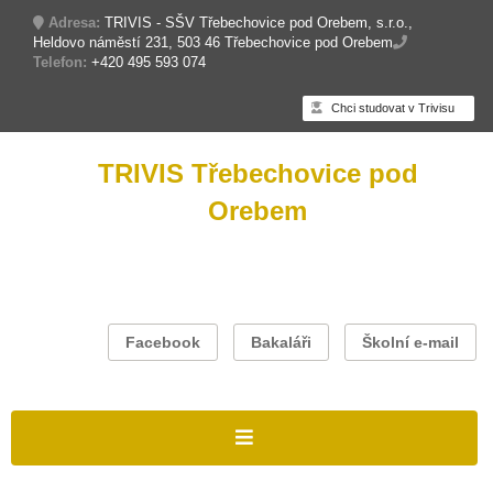
Adresa:
TRIVIS - SŠV Třebechovice pod Orebem, s.r.o.,
Heldovo náměstí 231, 503 46 Třebechovice pod Orebem
Telefon:
+420 495 593 074
Chci studovat v Trivisu
TRIVIS Třebechovice pod
Orebem
Facebook
Bakaláři
Školní e-mail