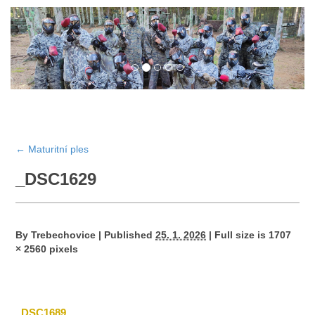
←
Maturitní ples
_DSC1629
By
Trebechovice
|
Published
25. 1. 2026
|
Full size is
1707
× 2560
pixels
_DSC1689