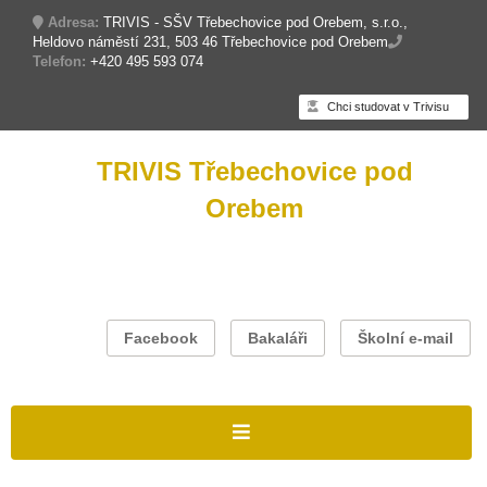
Adresa:
TRIVIS - SŠV Třebechovice pod Orebem, s.r.o.,
Heldovo náměstí 231, 503 46 Třebechovice pod Orebem
Telefon:
+420 495 593 074
Chci studovat v Trivisu
TRIVIS Třebechovice pod
Orebem
Facebook
Bakaláři
Školní e-mail