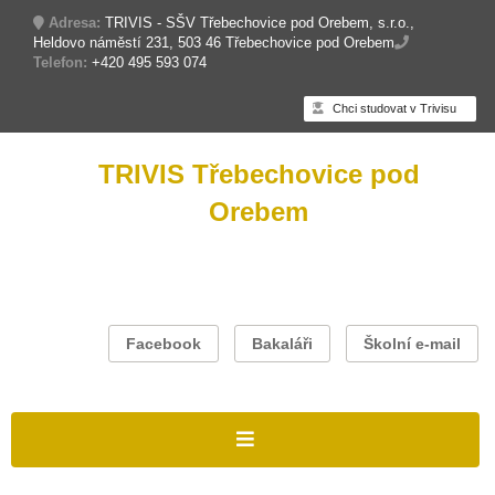
Adresa:
TRIVIS - SŠV Třebechovice pod Orebem, s.r.o.,
Heldovo náměstí 231, 503 46 Třebechovice pod Orebem
Telefon:
+420 495 593 074
Chci studovat v Trivisu
TRIVIS Třebechovice pod
Orebem
Facebook
Bakaláři
Školní e-mail