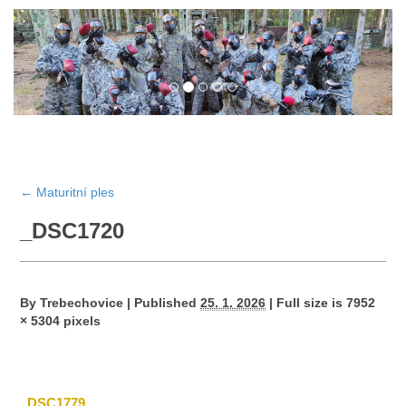
←
Maturitní ples
_DSC1720
By
Trebechovice
|
Published
25. 1. 2026
|
Full size is
7952
× 5304
pixels
_DSC1779