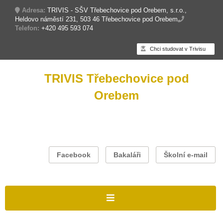
Adresa:
TRIVIS - SŠV Třebechovice pod Orebem, s.r.o.,
Heldovo náměstí 231, 503 46 Třebechovice pod Orebem
Telefon:
+420 495 593 074
Chci studovat v Trivisu
TRIVIS Třebechovice pod
Orebem
Facebook
Bakaláři
Školní e-mail