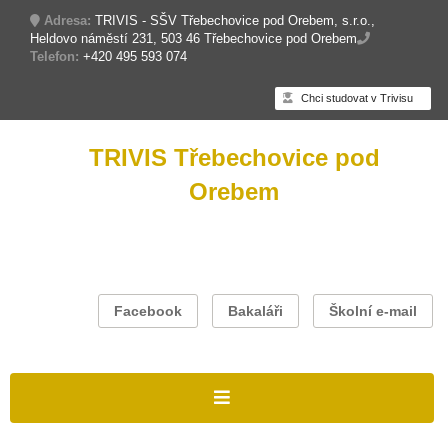
Adresa:
TRIVIS - SŠV Třebechovice pod Orebem, s.r.o.,
Heldovo náměstí 231, 503 46 Třebechovice pod Orebem
Telefon:
+420 495 593 074
Chci studovat v Trivisu
TRIVIS Třebechovice pod
Orebem
Facebook
Bakaláři
Školní e-mail