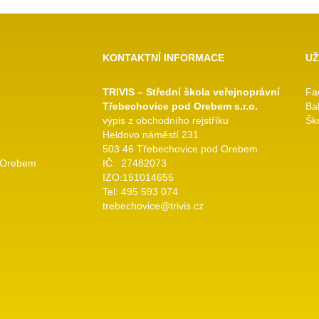
KONTAKTNÍ INFORMACE
UŽ
TRIVIS – Střední škola veřejnoprávní
Fa
Třebechovice pod Orebem s.r.o.
Ba
výpis z obchodního rejstříku
Ško
Heldovo náměstí 231
503 46 Třebechovice pod Orebem
 Orebem
IČ: 27482073
IZO:151014655
Tel: 495 593 074
trebechovice@trivis.cz