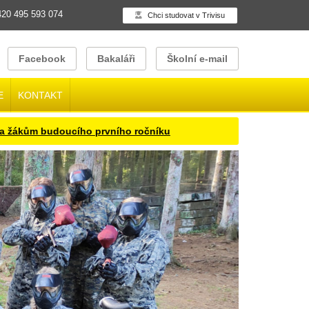
20 495 593 074
Chci studovat v Trivisu
Facebook
Bakaláři
Školní e-mail
E
KONTAKT
ům budoucího prvního ročníku