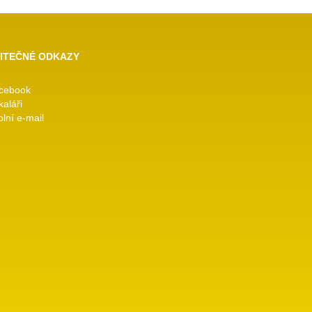
ITEČNÉ ODKAZY
cebook
kaláři
lní e-mail