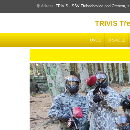
Adresa:
TRIVIS - SŠV Třebechovice pod Orebem, s.r
TRIVIS Tř
ÚVOD
O ŠKOLE