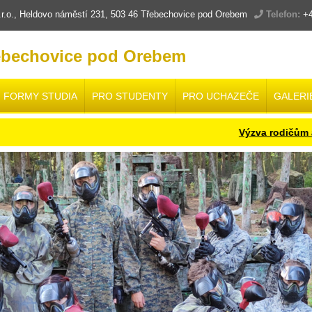
.o., Heldovo náměstí 231, 503 46 Třebechovice pod Orebem
Telefon:
+4
ebechovice pod Orebem
FORMY STUDIA
PRO STUDENTY
PRO UCHAZEČE
GALERI
Výzva rodičům a žák