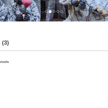
 (3)
ixels