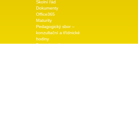
Školní řád
Dokumenty
Office365
Maturity
Pedagogický sbor –
konzultační a třídnické
hodiny
Pro uchazeče
Přijímací řízení
Dny otevřených dveří
Galerie
Školní rok 2025/26
Odkaz na předchozí roky
Kontakt
Vedení školy
© copyright 2026 TRIVIS a.s. - Všechna práva vyhraz