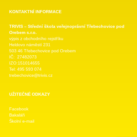
KONTAKTNÍ INFORMACE
TRIVIS – Střední škola veřejnoprávní Třebechovice pod
Orebem s.r.o.
výpis z obchodního rejstříku
Heldovo náměstí 231
503 46 Třebechovice pod Orebem
IČ: 27482073
IZO:151014655
Tel: 495 593 074
trebechovice@trivis.cz
UŽITEČNÉ ODKAZY
Facebook
Bakaláři
Školní e-mail