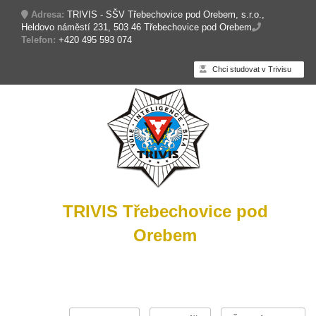
Adresa:
TRIVIS - SŠV Třebechovice pod Orebem, s.r.o.,
Heldovo náměstí 231, 503 46 Třebechovice pod Orebem
Telefon:
+420 495 593 074
Chci studovat v Trivisu
TRIVIS Třebechovice pod
Orebem