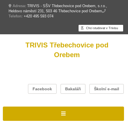
Adresa:
TRIVIS - SŠV Třebechovice pod Orebem, s.r.o.,
Heldovo náměstí 231, 503 46 Třebechovice pod Orebem
Telefon:
+420 495 593 074
Chci studovat v Trivisu
TRIVIS Třebechovice pod
Orebem
Facebook
Bakaláři
Školní e-mail