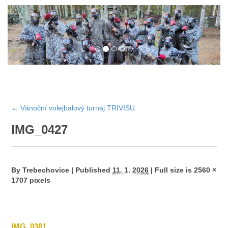
←
Vánoční volejbalový turnaj TRIVISU
IMG_0427
By
Trebechovice
|
Published
11. 1. 2026
|
Full size is
2560 ×
1707
pixels
IMG_0381