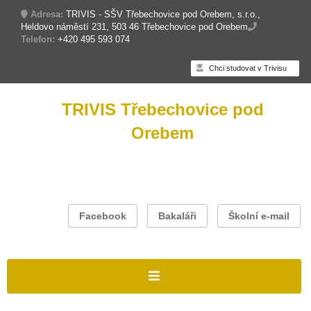
Adresa:
TRIVIS - SŠV Třebechovice pod Orebem, s.r.o.,
Heldovo náměstí 231, 503 46 Třebechovice pod Orebem
Telefon:
+420 495 593 074
Chci studovat v Trivisu
TRIVIS Třebechovice pod
Orebem
Facebook
Bakaláři
Školní e-mail