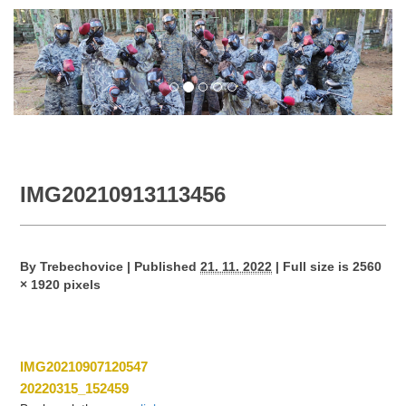
IMG20210913113456
By
Trebechovice
|
Published
21. 11. 2022
|
Full size is
2560
× 1920
pixels
IMG20210907120547
20220315_152459