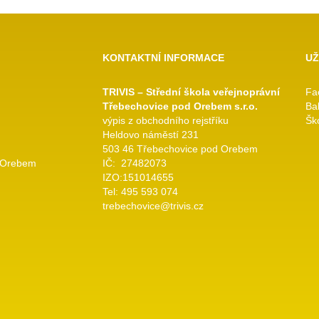
KONTAKTNÍ INFORMACE
UŽ
TRIVIS – Střední škola veřejnoprávní
Fa
Třebechovice pod Orebem s.r.o.
Ba
výpis z obchodního rejstříku
Ško
Heldovo náměstí 231
503 46 Třebechovice pod Orebem
 Orebem
IČ: 27482073
IZO:151014655
Tel: 495 593 074
trebechovice@trivis.cz