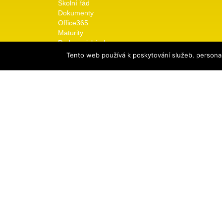
Školní řád
Dokumenty
Office365
Maturity
Pedagogický sbor –
konzultační a třídnické
Tento web používá k poskytování služeb, personal
hodiny
Pro uchazeče
Přijímací řízení
Dny otevřených dveří
Galerie
Školní rok 2025/26
Odkaz na předchozí roky
Kontakt
Vedení školy
© copyright 2026 TRIVIS a.s. - Všechna práva vyhraz