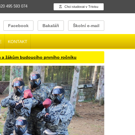
20 495 593 074
Chci studovat v Trivisu
Facebook
Bakaláři
Školní e-mail
E
KONTAKT
kům budoucího prvního ročníku