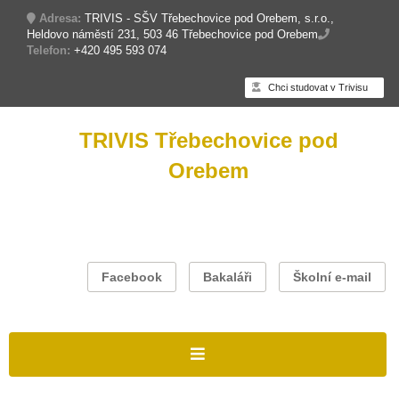
Adresa:
TRIVIS - SŠV Třebechovice pod Orebem, s.r.o.,
Heldovo náměstí 231, 503 46 Třebechovice pod Orebem
Telefon:
+420 495 593 074
Chci studovat v Trivisu
TRIVIS Třebechovice pod
Orebem
Facebook
Bakaláři
Školní e-mail