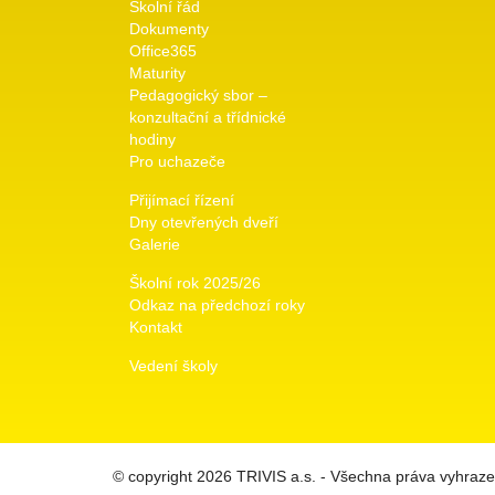
Školní řád
Dokumenty
Office365
Maturity
Pedagogický sbor –
konzultační a třídnické
hodiny
Pro uchazeče
Přijímací řízení
Dny otevřených dveří
Galerie
Školní rok 2025/26
Odkaz na předchozí roky
Kontakt
Vedení školy
© copyright 2026 TRIVIS a.s. - Všechna práva vyhraz