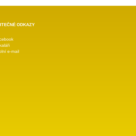
ITEČNÉ ODKAZY
cebook
kaláři
lní e-mail