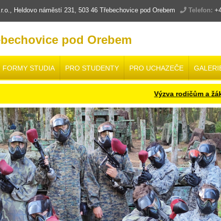
.o., Heldovo náměstí 231, 503 46 Třebechovice pod Orebem
Telefon:
+4
ebechovice pod Orebem
FORMY STUDIA
PRO STUDENTY
PRO UCHAZEČE
GALERI
Výzva rodičům a žákům budo