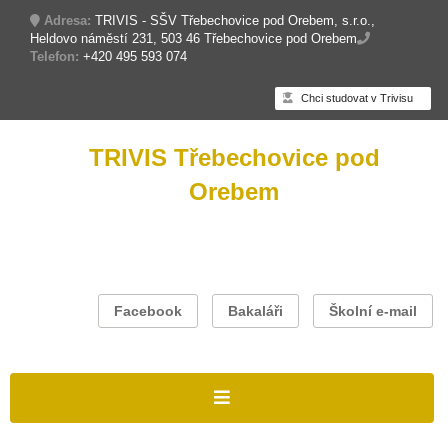
Adresa:
TRIVIS - SŠV Třebechovice pod Orebem, s.r.o.,
Heldovo náměstí 231, 503 46 Třebechovice pod Orebem
Telefon:
+420 495 593 074
Chci studovat v Trivisu
TRIVIS Třebechovice pod
Orebem
Facebook
Bakaláři
Školní e-mail