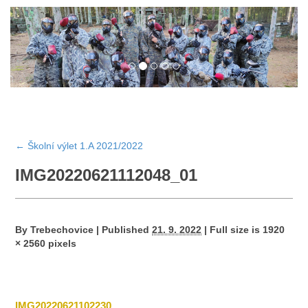
←
Školní výlet 1.A 2021/2022
IMG20220621112048_01
By
Trebechovice
|
Published
21. 9. 2022
|
Full size is
1920
× 2560
pixels
IMG20220621102230