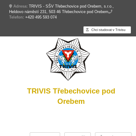
Adresa:
TRIVIS - SŠV Třebechovice pod Orebem, s.r.o.,
Heldovo náměstí 231, 503 46 Třebechovice pod Orebem
Telefon:
+420 495 593 074
Chci studovat v Trivisu
TRIVIS Třebechovice pod
Orebem