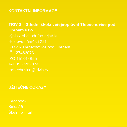
KONTAKTNÍ INFORMACE
TRIVIS – Střední škola veřejnoprávní Třebechovice pod
Orebem s.r.o.
výpis z obchodního rejstříku
Heldovo náměstí 231
503 46 Třebechovice pod Orebem
IČ: 27482073
IZO:151014655
Tel: 495 593 074
trebechovice@trivis.cz
UŽITEČNÉ ODKAZY
Facebook
Bakaláři
Školní e-mail