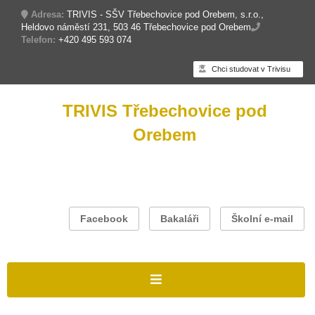
Adresa:
TRIVIS - SŠV Třebechovice pod Orebem, s.r.o.,
Heldovo náměstí 231, 503 46 Třebechovice pod Orebem
Telefon:
+420 495 593 074
Chci studovat v Trivisu
TRIVIS Třebechovice pod
Orebem
Facebook
Bakaláři
Školní e-mail