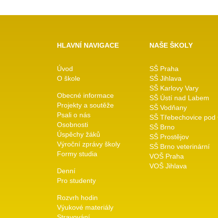
HLAVNÍ NAVIGACE
NAŠE ŠKOLY
Úvod
SŠ Praha
O škole
SŠ Jihlava
SŠ Karlovy Vary
Obecné informace
SŠ Ústí nad Labem
Projekty a soutěže
SŠ Vodňany
Psali o nás
SŠ Třebechovice pod
Osobnosti
SŠ Brno
Úspěchy žáků
SŠ Prostějov
Výroční zprávy školy
SŠ Brno veterinární
Formy studia
VOŠ Praha
VOŠ Jihlava
Denní
Pro studenty
Rozvrh hodin
Výukové materiály
Stravování