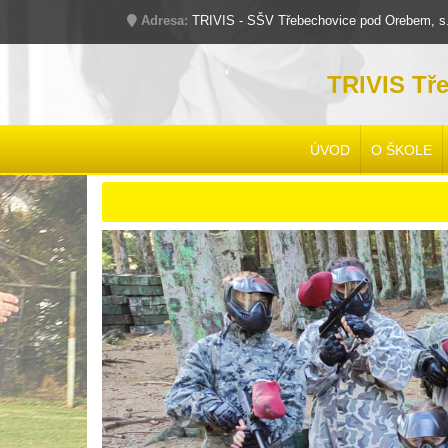
Adresa:
TRIVIS - SŠV Třebechovice pod Orebem, s.r
TRIVIS Tř
ÚVOD
O ŠKOLE