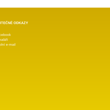
ITEČNÉ ODKAZY
cebook
kaláři
lní e-mail