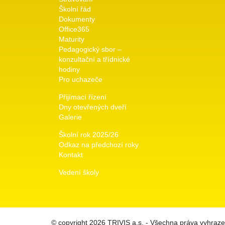
Školní řád
Dokumenty
Office365
Maturity
Pedagogický sbor –
konzultační a třídnické
hodiny
Pro uchazeče
Přijímací řízení
Dny otevřených dveří
Galerie
Školní rok 2025/26
Odkaz na předchozí roky
Kontakt
Vedení školy
© copyright 2026 TRIVIS a.s. - Všechna práva vyhraz