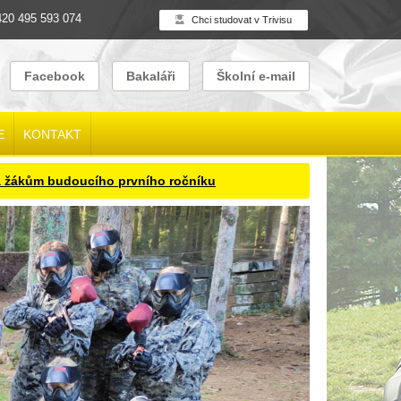
20 495 593 074
Chci studovat v Trivisu
Facebook
Bakaláři
Školní e-mail
E
KONTAKT
cího prvního ročníku