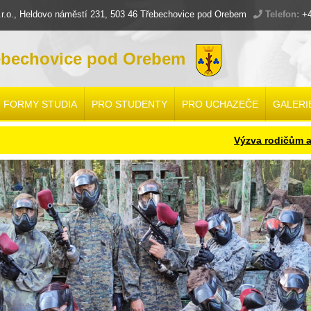
.o., Heldovo náměstí 231, 503 46 Třebechovice pod Orebem
Telefon:
+4
ebechovice pod Orebem
FORMY STUDIA
PRO STUDENTY
PRO UCHAZEČE
GALERI
Výzva rodičům a žákům budou