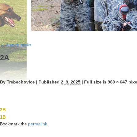
←
Rozvrh hodin
2A
By
Trebechovice
|
Published
2. 9. 2025
|
Full size is
980 × 647
pixe
2B
1B
Bookmark the
permalink
.