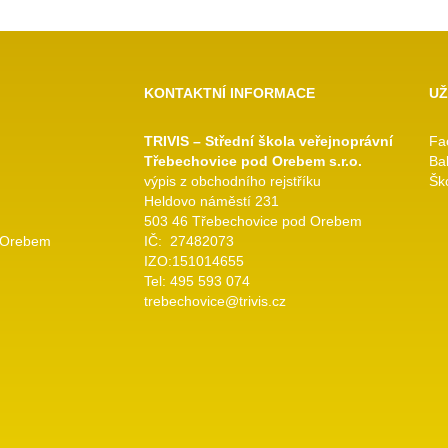
KONTAKTNÍ INFORMACE
UŽ
TRIVIS – Střední škola veřejnoprávní
Fa
Třebechovice pod Orebem s.r.o.
Ba
výpis z obchodního rejstříku
Ško
Heldovo náměstí 231
503 46 Třebechovice pod Orebem
 Orebem
IČ: 27482073
IZO:151014655
Tel: 495 593 074
trebechovice@trivis.cz