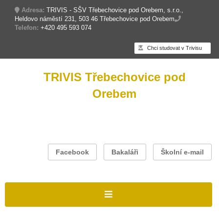
Adresa:
TRIVIS - SŠV Třebechovice pod Orebem, s.r.o.,
Heldovo náměstí 231, 503 46 Třebechovice pod Orebem
Telefon:
+420 495 593 074
Chci studovat v Trivisu
TRIVIS Třebechovice pod
Orebem
Facebook
Bakaláři
Školní e-mail