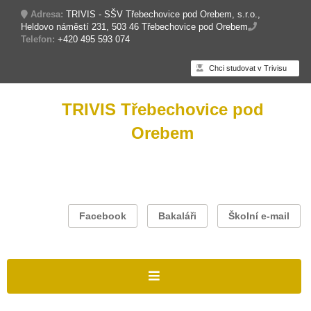
Adresa:
TRIVIS - SŠV Třebechovice pod Orebem, s.r.o.,
Heldovo náměstí 231, 503 46 Třebechovice pod Orebem
Telefon:
+420 495 593 074
Chci studovat v Trivisu
TRIVIS Třebechovice pod
Orebem
Facebook
Bakaláři
Školní e-mail