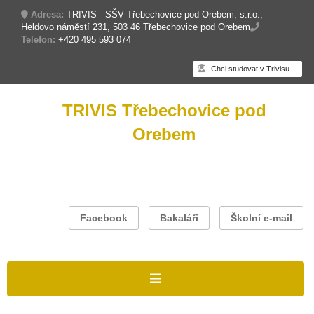
Adresa:
TRIVIS - SŠV Třebechovice pod Orebem, s.r.o.,
Heldovo náměstí 231, 503 46 Třebechovice pod Orebem
Telefon:
+420 495 593 074
Chci studovat v Trivisu
TRIVIS Třebechovice pod
Orebem
Facebook
Bakaláři
Školní e-mail