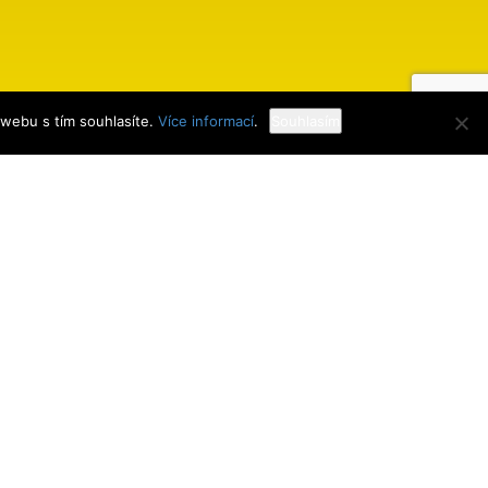
 webu s tím souhlasíte.
Více informací
.
Souhlasím
Webdesign
MK Mobiltech