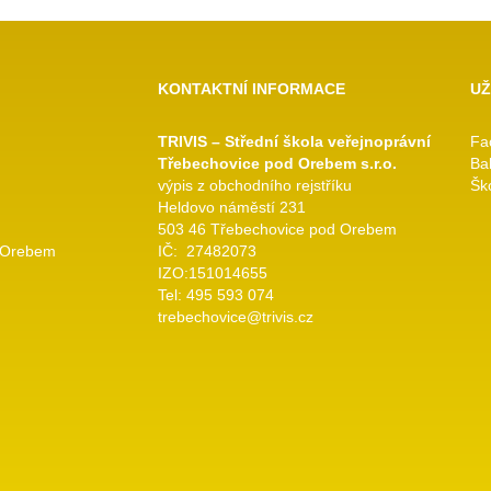
KONTAKTNÍ INFORMACE
UŽ
TRIVIS – Střední škola veřejnoprávní
Fa
Třebechovice pod Orebem s.r.o.
Ba
výpis z obchodního rejstříku
Ško
Heldovo náměstí 231
503 46 Třebechovice pod Orebem
 Orebem
IČ: 27482073
IZO:151014655
Tel: 495 593 074
trebechovice@trivis.cz