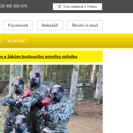
20 495 593 074
Chci studovat v Trivisu
Facebook
Bakaláři
Školní e-mail
E
KONTAKT
ákům budoucího prvního ročníku