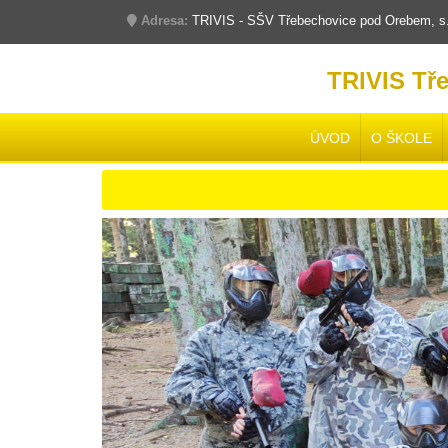
Adresa:
TRIVIS - SŠV Třebechovice pod Orebem, s.r
TRIVIS Tř
ÚVOD
O ŠKOLE