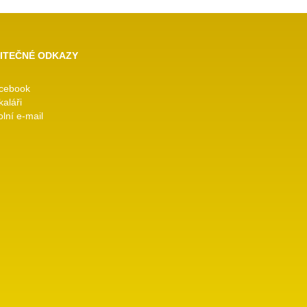
ITEČNÉ ODKAZY
cebook
kaláři
lní e-mail