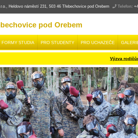
.o., Heldovo náměstí 231, 503 46 Třebechovice pod Orebem
Telefon:
+4
ebechovice pod Orebem
FORMY STUDIA
PRO STUDENTY
PRO UCHAZEČE
GALERI
Výzva rodičům a ž