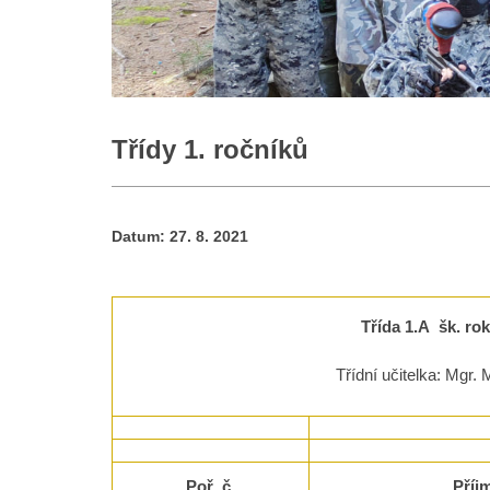
Třídy 1. ročníků
Datum:
27. 8. 2021
Třída 1.A šk. ro
Třídní učitelka: Mgr.
Poř. č.
Příj