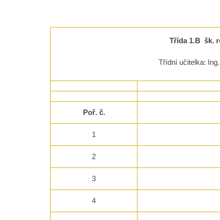
Třída 1.B šk. 
Třídní učitelka: In
Poř. č.
1
2
3
4