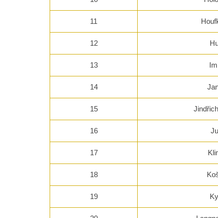
11
Houf
12
Hu
13
Im
14
Jan
15
Jindřic
16
J
17
Kli
18
Koš
19
Ky