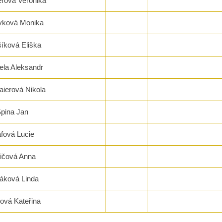
rová Veronika
vková Monika
íková Eliška
ela Aleksandr
ierová Nikola
pina Jan
afová Lucie
ičová Anna
áková Linda
ová Kateřina