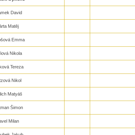
mek David
árta Matěj
ošová Emma
fiová Nikola
ková Tereza
zová Nikol
lich Matyáš
tman Šimon
vel Milan
oubek Jakub