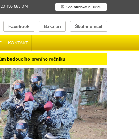
20 495 593 074
Chci studovat v Trivisu
Facebook
Bakaláři
Školní e-mail
E
KONTAKT
 prvního ročníku