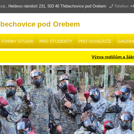
.o., Heldovo náměstí 231, 503 46 Třebechovice pod Orebem
Telefon:
+4
ebechovice pod Orebem
FORMY STUDIA
PRO STUDENTY
PRO UCHAZEČE
GALERI
Výzva rodičům a žákům budoucího