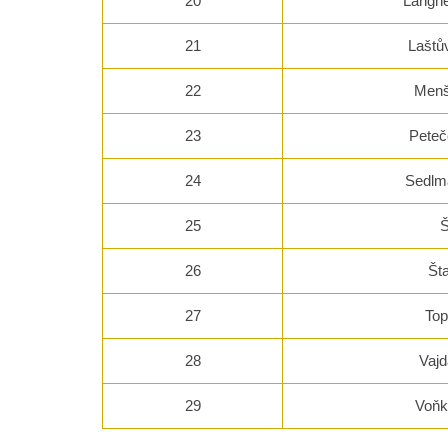
20
Langne
21
Laštů
22
Menš
23
Peteč
24
Sedlma
25
Š
26
Št
27
Top
28
Vajd
29
Voňk