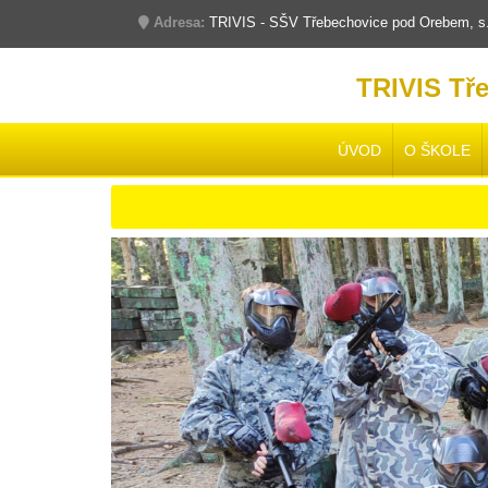
Adresa:
TRIVIS - SŠV Třebechovice pod Orebem, s.r
TRIVIS Tř
ÚVOD
O ŠKOLE