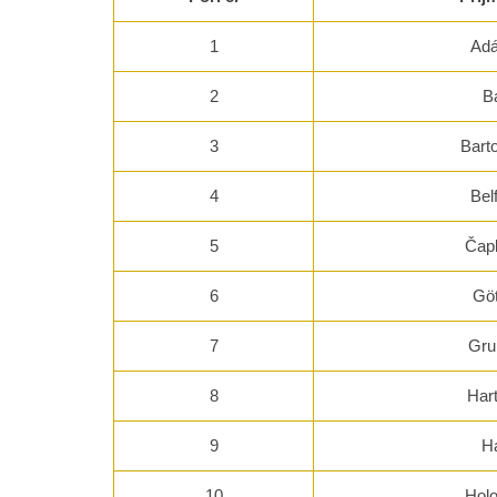
1
Adá
2
B
3
Bart
4
Bel
5
Čap
6
Göt
7
Gru
8
Har
9
Ha
10
Hol