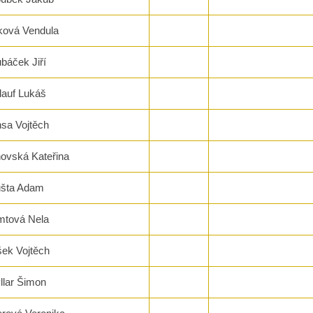
ková Vendula
báček Jiří
lauf Lukáš
sa Vojtěch
hovská Kateřina
ušta Adam
mtová Nela
ek Vojtěch
llar Šimon