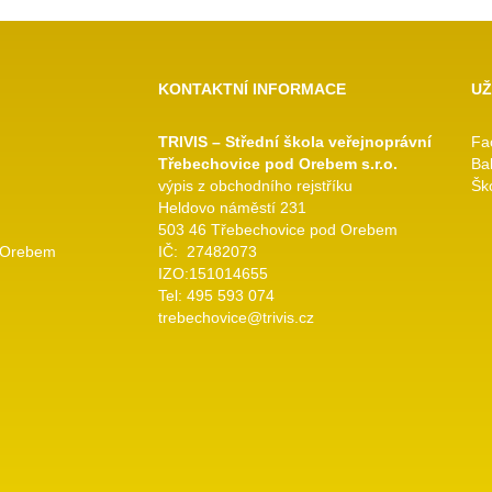
KONTAKTNÍ INFORMACE
UŽ
TRIVIS – Střední škola veřejnoprávní
Fa
Třebechovice pod Orebem s.r.o.
Ba
výpis z obchodního rejstříku
Ško
Heldovo náměstí 231
503 46 Třebechovice pod Orebem
 Orebem
IČ: 27482073
IZO:151014655
Tel: 495 593 074
trebechovice@trivis.cz