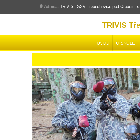
Adresa:
TRIVIS - SŠV Třebechovice pod Orebem, s.r
TRIVIS Tř
ÚVOD
O ŠKOLE