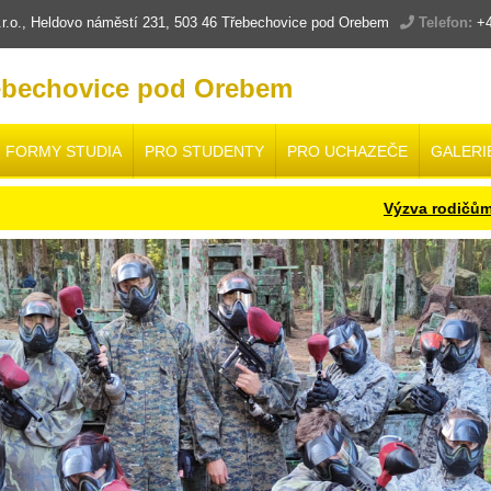
.o., Heldovo náměstí 231, 503 46 Třebechovice pod Orebem
Telefon:
+4
ebechovice pod Orebem
FORMY STUDIA
PRO STUDENTY
PRO UCHAZEČE
GALERI
Výzva rodičům a žá