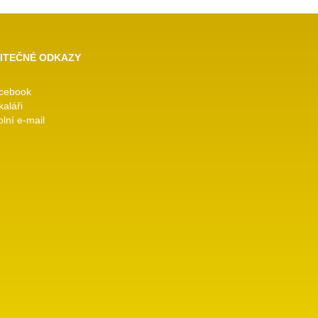
ITEČNÉ ODKAZY
cebook
kaláři
lní e-mail