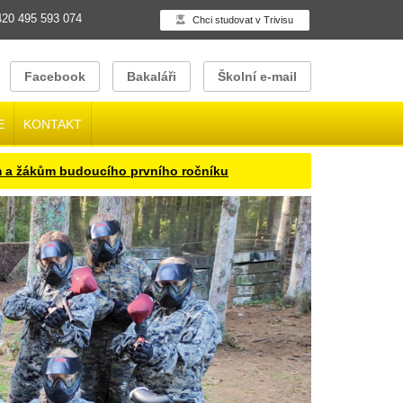
20 495 593 074
Chci studovat v Trivisu
Facebook
Bakaláři
Školní e-mail
E
KONTAKT
kům budoucího prvního ročníku