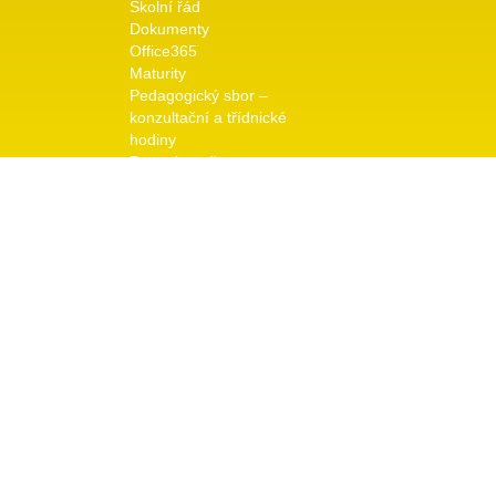
Školní řád
Dokumenty
Office365
Maturity
Pedagogický sbor –
konzultační a třídnické
hodiny
Pro uchazeče
Přijímací řízení
Dny otevřených dveří
Galerie
Školní rok 2025/26
Odkaz na předchozí roky
Kontakt
Vedení školy
© copyright 2026 TRIVIS a.s. - Všechna práva vyhraz