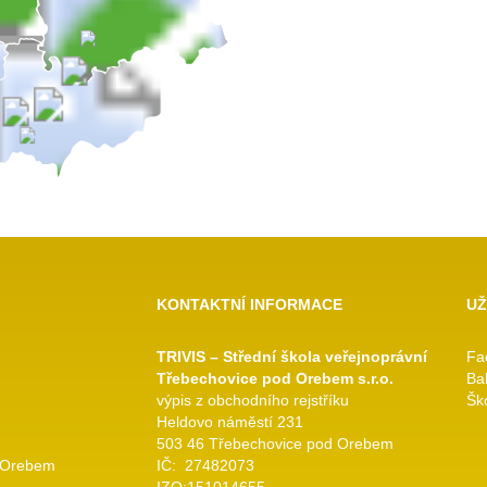
KONTAKTNÍ INFORMACE
UŽ
TRIVIS – Střední škola veřejnoprávní
Fa
Třebechovice pod Orebem s.r.o.
Ba
výpis z obchodního rejstříku
Ško
Heldovo náměstí 231
503 46 Třebechovice pod Orebem
 Orebem
IČ: 27482073