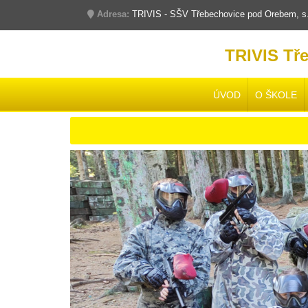
Adresa:
TRIVIS - SŠV Třebechovice pod Orebem, s.r
TRIVIS Tř
ÚVOD
O ŠKOLE