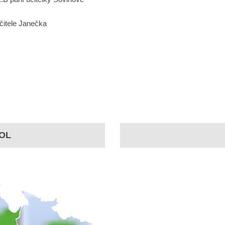
čitele Janečka
OL