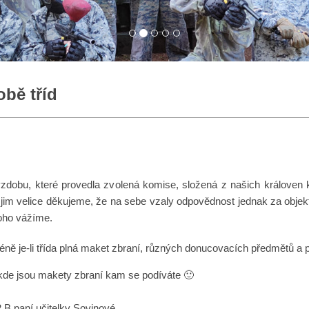
bě tříd
ýzdobu, které provedla zvolená komise, složená z našich králove
o jim velice děkujeme, že na sebe vzaly odpovědnost jednak za obje
toho vážíme.
ně je-li třída plná maket zbraní, různých donucovacích předmětů a p
 kde jsou makety zbraní kam se podíváte 🙂
 2.B paní učitelky Sovinové