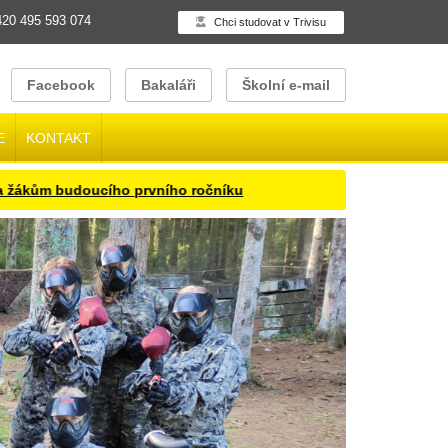
20 495 593 074
Chci studovat v Trivisu
Facebook
Bakaláři
Školní e-mail
E
KONTAKT
oucího prvního ročníku