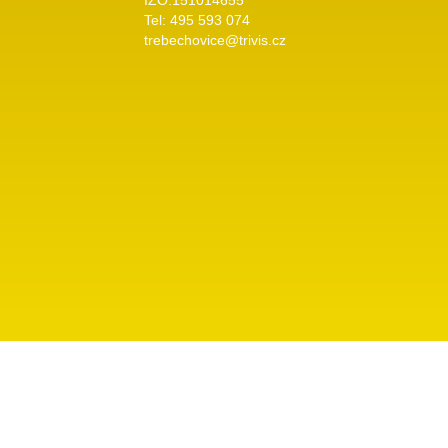
IZO:151014655
Tel: 495 593 074
trebechovice@trivis.cz