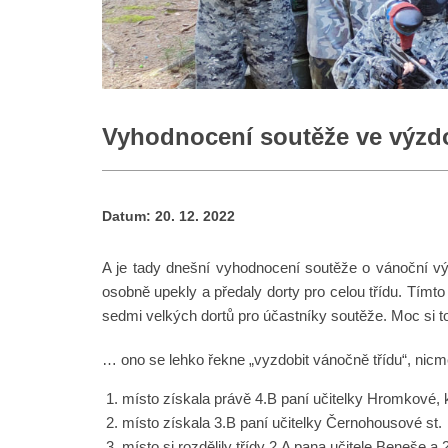
Vyhodnocení soutěže ve výzdo
Datum:
20. 12. 2022
A je tady dnešní vyhodnocení soutěže o vánoční v
osobně upekly a předaly dorty pro celou třídu. Tímt
sedmi velkých dortů pro účastníky soutěže. Moc si 
… ono se lehko řekne „vyzdobit vánočně třídu“, nicmé
místo získala právě 4.B paní učitelky Hromkové,
místo získala 3.B paní učitelky Černohousové st.
místo si rozdělily třídy 2.A pana učitele Beneše a