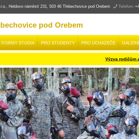
.o., Heldovo náměstí 231, 503 46 Třebechovice pod Orebem
Telefon:
+4
ebechovice pod Orebem
FORMY STUDIA
PRO STUDENTY
PRO UCHAZEČE
GALERI
Výzva rodičům a žákům bud