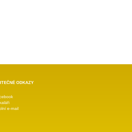
ITEČNÉ ODKAZY
cebook
kaláři
lní e-mail