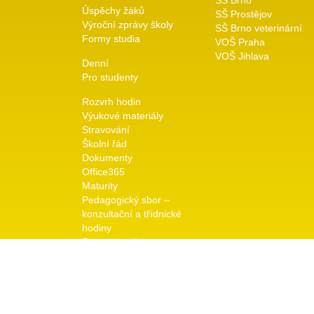
SŠ Brno
Úspěchy žáků
SŠ Prostějov
Výroční zprávy školy
SŠ Brno veterinární
Formy studia
VOŠ Praha
VOŠ Jihlava
Denní
Pro studenty
Rozvrh hodin
Výukové materiály
Stravování
Školní řád
Dokumenty
Office365
Maturity
Pedagogický sbor –
konzultační a třídnické
hodiny
Pro uchazeče
Přijímací řízení
Dny otevřených dveří
Galerie