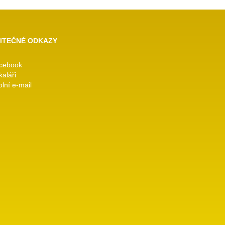
ITEČNÉ ODKAZY
cebook
kaláři
lní e-mail