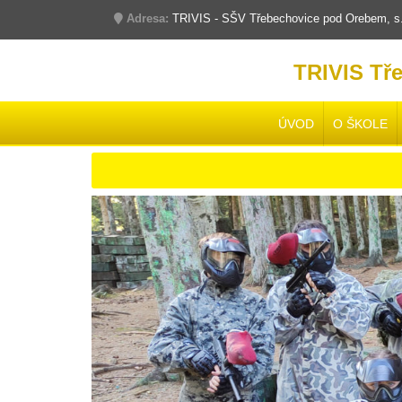
Adresa:
TRIVIS - SŠV Třebechovice pod Orebem, s.r
TRIVIS Tř
ÚVOD
O ŠKOLE