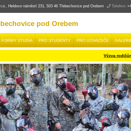
.o., Heldovo náměstí 231, 503 46 Třebechovice pod Orebem
Telefon:
+4
ebechovice pod Orebem
FORMY STUDIA
PRO STUDENTY
PRO UCHAZEČE
GALERI
Výzva rodičům a ž