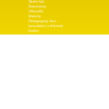
Školní řád
Dokumenty
Office365
Maturity
Pedagogický sbor –
konzultační a třídnické
hodiny
Pro uchazeče
Přijímací řízení
Dny otevřených dveří
Galerie
Školní rok 2025/26
Odkaz na předchozí roky
Kontakt
Vedení školy
© copyright 2026 TRIVIS a.s. - Všechna práva vyhraz