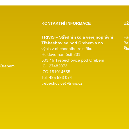
KONTAKTNÍ INFORMACE
UŽ
TRIVIS – Střední škola veřejnoprávní
Fa
Třebechovice pod Orebem s.r.o.
Ba
výpis z obchodního rejstříku
Ško
Heldovo náměstí 231
503 46 Třebechovice pod Orebem
 Orebem
IČ: 27482073
IZO:151014655
Tel: 495 593 074
trebechovice@trivis.cz