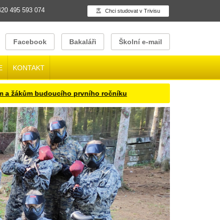
20 495 593 074
Chci studovat v Trivisu
Facebook
Bakaláři
Školní e-mail
E
KONTAKT
ákům budoucího prvního ročníku