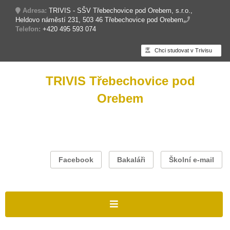
Adresa:
TRIVIS - SŠV Třebechovice pod Orebem, s.r.o.,
Heldovo náměstí 231, 503 46 Třebechovice pod Orebem
Telefon:
+420 495 593 074
Chci studovat v Trivisu
TRIVIS Třebechovice pod
Orebem
Facebook
Bakaláři
Školní e-mail