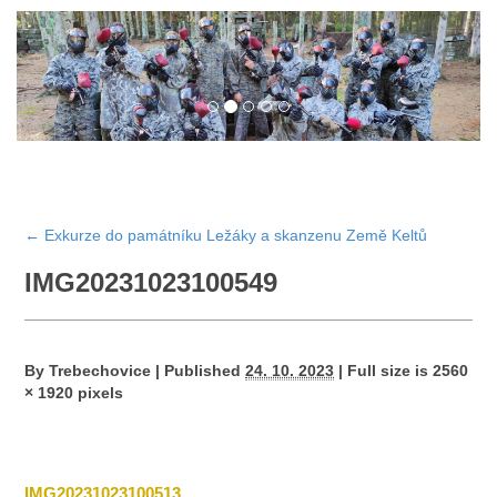
←
Exkurze do památníku Ležáky a skanzenu Země Keltů
IMG20231023100549
By
Trebechovice
|
Published
24. 10. 2023
|
Full size is
2560
× 1920
pixels
IMG20231023100513