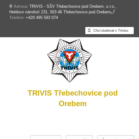
Adresa:
TRIVIS - SŠV Třebechovice pod Orebem, s.r.o.,
Heldovo náměstí 231, 503 46 Třebechovice pod Orebem
Telefon:
+420 495 593 074
Chci studovat v Trivisu
TRIVIS Třebechovice pod
Orebem