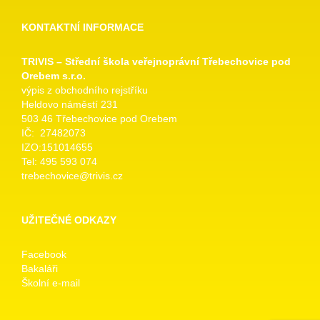
KONTAKTNÍ INFORMACE
TRIVIS – Střední škola veřejnoprávní Třebechovice pod
Orebem s.r.o.
výpis z obchodního rejstříku
Heldovo náměstí 231
503 46 Třebechovice pod Orebem
IČ: 27482073
IZO:151014655
Tel: 495 593 074
trebechovice@trivis.cz
UŽITEČNÉ ODKAZY
Facebook
Bakaláři
Školní e-mail