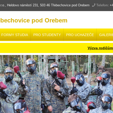
.o., Heldovo náměstí 231, 503 46 Třebechovice pod Orebem
Telefon:
+4
ebechovice pod Orebem
FORMY STUDIA
PRO STUDENTY
PRO UCHAZEČE
GALERI
Výzva rodičům a žákům bud