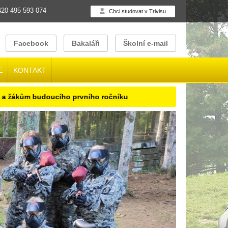
20 495 593 074
Chci studovat v Trivisu
Facebook
Bakaláři
Školní e-mail
E
KONTAKT
oucího prvního ročníku