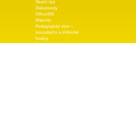
Školní řád
Dokumenty
Office365
Maturity
Pedagogický sbor –
konzultační a třídnické
hodiny
Pro uchazeče
Přijímací řízení
Dny otevřených dveří
Galerie
Školní rok 2025/26
Odkaz na předchozí roky
Kontakt
Vedení školy
© copyright 2026 TRIVIS a.s. - Všechna práva vyhraz