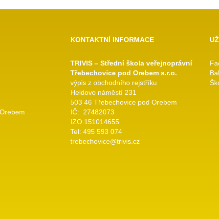
KONTAKTNÍ INFORMACE
UŽ
TRIVIS – Střední škola veřejnoprávní
Fa
Třebechovice pod Orebem s.r.o.
Ba
výpis z obchodního rejstříku
Ško
Heldovo náměstí 231
503 46 Třebechovice pod Orebem
 Orebem
IČ: 27482073
IZO:151014655
Tel: 495 593 074
trebechovice@trivis.cz