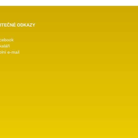
ITEČNÉ ODKAZY
cebook
kaláři
lní e-mail