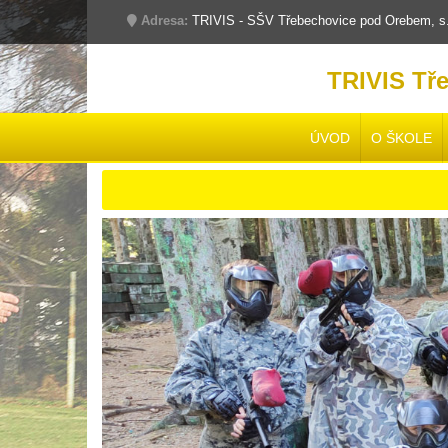
Adresa:
TRIVIS - SŠV Třebechovice pod Orebem, s.r
TRIVIS Tř
ÚVOD
O ŠKOLE