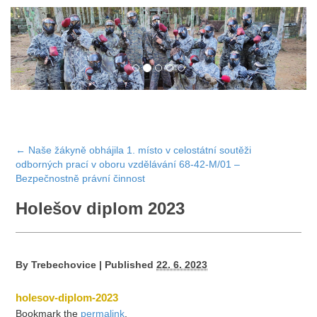
←
Naše žákyně obhájila 1. místo v celostátní soutěži
odborných prací v oboru vzdělávání 68-42-M/01 –
Bezpečnostně právní činnost
Holešov diplom 2023
By
Trebechovice
|
Published
22. 6. 2023
holesov-diplom-2023
Bookmark the
permalink
.