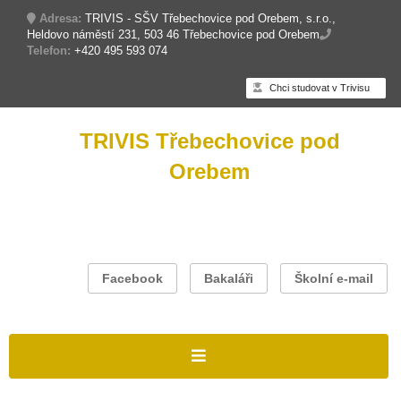
Adresa:
TRIVIS - SŠV Třebechovice pod Orebem, s.r.o.,
Heldovo náměstí 231, 503 46 Třebechovice pod Orebem
Telefon:
+420 495 593 074
Chci studovat v Trivisu
TRIVIS Třebechovice pod
Orebem
Facebook
Bakaláři
Školní e-mail