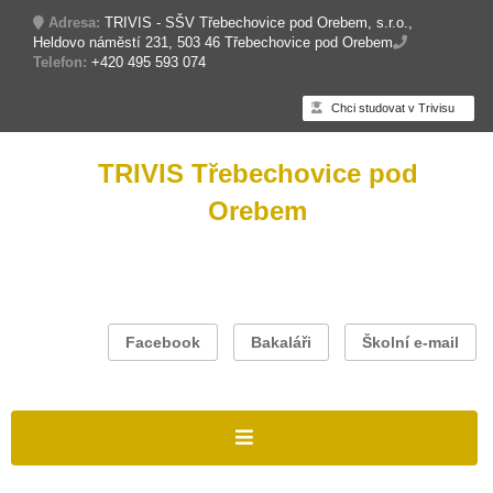
Adresa:
TRIVIS - SŠV Třebechovice pod Orebem, s.r.o.,
Heldovo náměstí 231, 503 46 Třebechovice pod Orebem
Telefon:
+420 495 593 074
Chci studovat v Trivisu
TRIVIS Třebechovice pod
Orebem
Facebook
Bakaláři
Školní e-mail