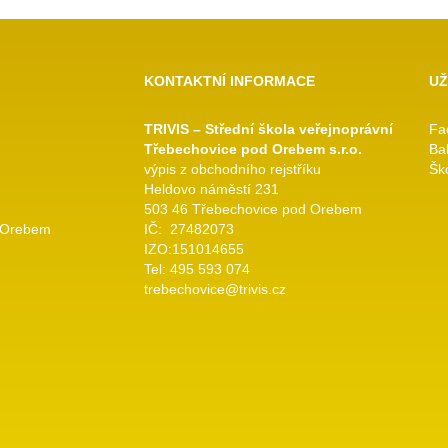
KONTAKTNÍ INFORMACE
UŽ
TRIVIS – Střední škola veřejnoprávní
Fa
Třebechovice pod Orebem s.r.o.
Ba
výpis z obchodního rejstříku
Ško
Heldovo náměstí 231
503 46 Třebechovice pod Orebem
 Orebem
IČ: 27482073
IZO:151014655
Tel: 495 593 074
trebechovice@trivis.cz