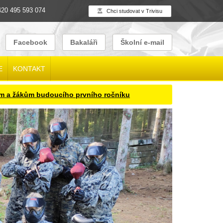
20 495 593 074
Chci studovat v Trivisu
Facebook
Bakaláři
Školní e-mail
E
KONTAKT
ákům budoucího prvního ročníku