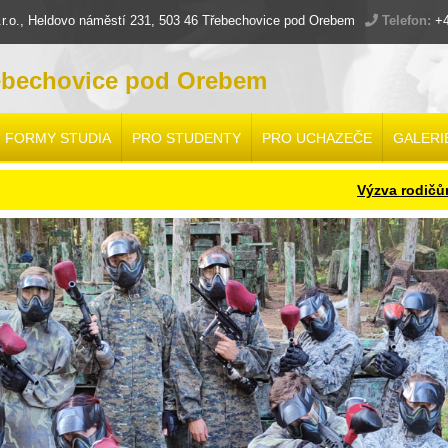
.o., Heldovo náměstí 231, 503 46 Třebechovice pod Orebem
Telefon:
+4
ebechovice pod Orebem
FORMY STUDIA
PRO STUDENTY
PRO UCHAZEČE
GALERI
Výzva rodičům a ž