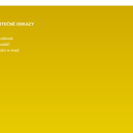
ITEČNÉ ODKAZY
cebook
kaláři
lní e-mail