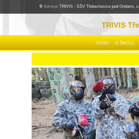
Adresa:
TRIVIS - SŠV Třebechovice pod Orebem, s.r
TRIVIS Tř
ÚVOD
O ŠKOLE