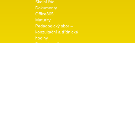
Školní řád
Dokumenty
Office365
Maturity
Pedagogický sbor –
konzultační a třídnické
hodiny
Pro uchazeče
Přijímací řízení
Dny otevřených dveří
Galerie
Školní rok 2025/26
Odkaz na předchozí roky
Kontakt
Vedení školy
© copyright 2026 TRIVIS a.s. - Všechna práva vyhraz